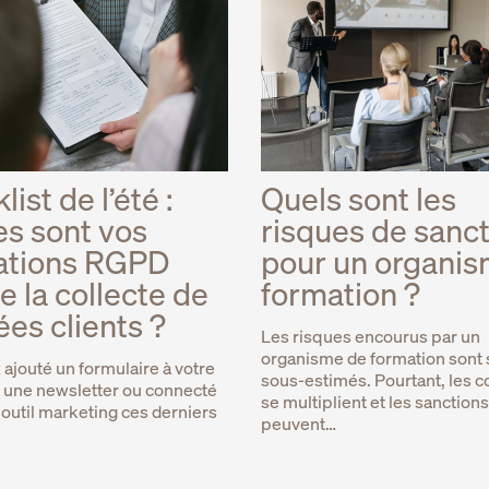
ist de l’été :
Quels sont les
es sont vos
risques de sanc
ations RGPD
pour un organi
de la collecte de
formation ?
es clients ?
Les risques encourus par un
organisme de formation sont
ajouté un formulaire à votre
sous-estimés. Pourtant, les c
cé une newsletter ou connecté
se multiplient et les sanctions
 outil marketing ces derniers
peuvent…