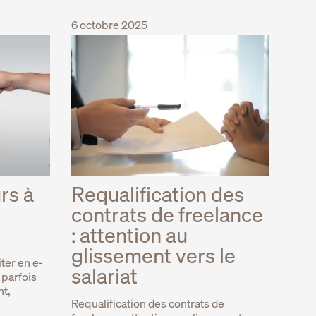
6 octobre 2025
rs à
Requalification des
contrats de freelance
: attention au
glissement vers le
iter en e-
salariat
 parfois
nt,
Requalification des contrats de