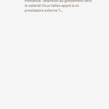
freelance : attention au glissement vers
le salariat Vous faites appel à un
prestataire externe ?…