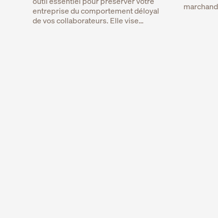
outil essentiel pour préserver votre
marchan
entreprise du comportement déloyal
de vos collaborateurs. Elle vise…