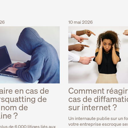
026
10 mai 2026
aire en cas de
Comment réagir
squatting de
cas de diffamati
 nom de
sur internet ?
ine ?
Un internaute publie sur un 
votre entreprise escroque ses
lus de 6 000 litiges liés aux